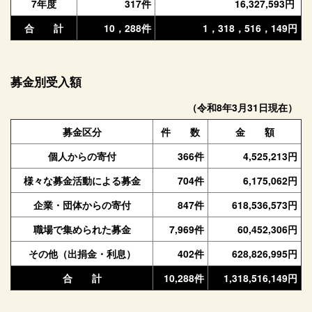
7年度
317件
16,327,593円
合 計
10，288件
1，318，516，149円
募金別受入額
（令和8年3月31日現在）
募金区分
件 数
金 額
個人からの寄付
366件
4,525,213円
様々な募金活動による募金
704件
6,175,062円
企業・団体からの寄付
847件
618,536,573円
職場で集められた募金
7,969件
60,452,306円
その他（出捐金・利息）
402件
628,826,995円
合 計
10,288件
1,318,516,149円