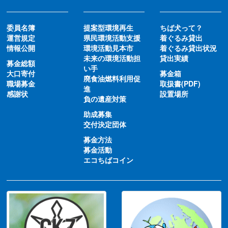
委員名簿
提案型環境再生
ちば犬って？
運営規定
県民環境活動支援
着ぐるみ貸出
情報公開
環境活動見本市
着ぐるみ貸出状況
未来の環境活動担
貸出実績
募金総額
い手
大口寄付
募金箱
廃食油燃料利用促
職場募金
取扱書(PDF)
進
感謝状
設置場所
負の遺産対策
助成募集
交付決定団体
募金方法
募金活動
エコちばコイン