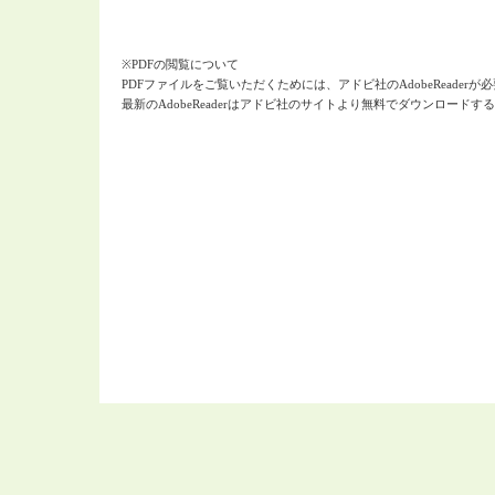
※PDFの閲覧について
PDFファイルをご覧いただくためには、アドビ社のAdobeReaderが
最新のAdobeReaderはアドビ社のサイトより無料でダウンロード